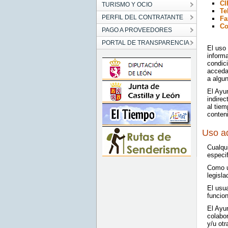
CI
TURISMO Y OCIO
Te
PERFIL DEL CONTRATANTE
Fa
Co
PAGO A PROVEEDORES
PORTAL DE TRANSPARENCIA
El uso 
inform
condic
acceda 
a algu
El Ayu
indirec
al tie
conten
Uso a
Cualqu
especi
Como us
legisla
El usua
funcion
El Ayu
colabo
y/u otr