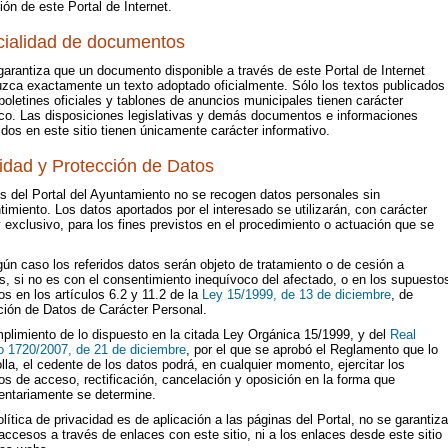
ción de este Portal de Internet.
cialidad de documentos
arantiza que un documento disponible a través de este Portal de Internet
uzca exactamente un texto adoptado oficialmente. Sólo los textos publicados
boletines oficiales y tablones de anuncios municipales tienen carácter
ico. Las disposiciones legislativas y demás documentos e informaciones
dos en este sitio tienen únicamente carácter informativo.
idad y Protección de Datos
és del Portal del Ayuntamiento no se recogen datos personales sin
imiento. Los datos aportados por el interesado se utilizarán, con carácter
 exclusivo, para los fines previstos en el procedimiento o actuación que se
ún caso los referidos datos serán objeto de tratamiento o de cesión a
s, si no es con el consentimiento inequívoco del afectado, o en los supuesto
os en los artículos 6.2 y 11.2 de la
Ley 15/1999, de 13 de diciembre
, de
ción de Datos de Carácter Personal.
plimiento de lo dispuesto en la citada Ley Orgánica 15/1999, y del
Real
o 1720/2007, de 21 de diciembre
, por el que se aprobó el Reglamento que lo
lla, el cedente de los datos podrá, en cualquier momento, ejercitar los
s de acceso, rectificación, cancelación y oposición en la forma que
entariamente se determine.
lítica de privacidad es de aplicación a las páginas del Portal, no se garantiza
accesos a través de enlaces con este sitio, ni a los enlaces desde este sitio