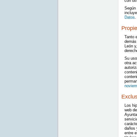
con ot
Según d
incluy
Datos
.
Propie
Tanto e
demás 
León y,
derecho
Su uso,
otra ac
autoriz
conteni
conten
perman
noviem
Exclus
Los hip
web de 
Ayunta
servici
caráct
daños y
entre e