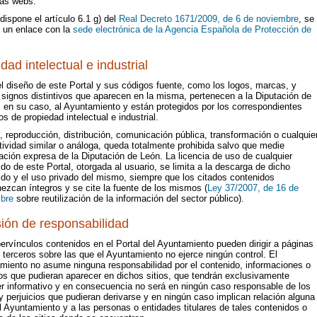
ras webs.
ispone el artículo 6.1 g) del
Real Decreto 1671/2009, de 6 de noviembre
, se
e un enlace con la
sede electrónica de la Agencia Española de Protección de
dad intelectual e industrial
l diseño de este Portal y sus códigos fuente, como los logos, marcas, y
signos distintivos que aparecen en la misma, pertenecen a la Diputación de
 en su caso, al Ayuntamiento y están protegidos por los correspondientes
s de propiedad intelectual e industrial.
 reproducción, distribución, comunicación pública, transformación o cualquie
tividad similar o análoga, queda totalmente prohibida salvo que medie
ación expresa de la Diputación de León. La licencia de uso de cualquier
do de este Portal, otorgada al usuario, se limita a la descarga de dicho
ido y el uso privado del mismo, siempre que los citados contenidos
ezcan íntegros y se cite la fuente de los mismos (
Ley 37/2007, de 16 de
bre
sobre reutilización de la información del sector público).
ión de responsabilidad
ervínculos contenidos en el Portal del Ayuntamiento pueden dirigir a páginas
terceros sobre las que el Ayuntamiento no ejerce ningún control. El
miento no asume ninguna responsabilidad por el contenido, informaciones o
os que pudieran aparecer en dichos sitios, que tendrán exclusivamente
er informativo y en consecuencia no será en ningún caso responsable de los
 perjuicios que pudieran derivarse y en ningún caso implican relación alguna
l Ayuntamiento y a las personas o entidades titulares de tales contenidos o