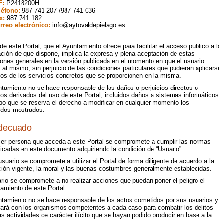
F:
P2418200H
léfono:
987 741 207 /987 741 036
x:
987 741 182
rreo electrónico:
info@aytovaldepielago.es
de este Portal, que el Ayuntamiento ofrece para facilitar el acceso público a l
ación de que dispone, implica la expresa y plena aceptación de estas
iones generales en la versión publicada en el momento en que el usuario
al mismo, sin perjuicio de las condiciones particulares que pudieran aplicars
nos de los servicios concretos que se proporcionen en la misma.
ntamiento no se hace responsable de los daños o perjuicios directos o
tos derivados del uso de este Portal, incluidos daños a sistemas informáticos
mpo que se reserva el derecho a modificar en cualquier momento los
idos mostrados.
decuado
ier persona que acceda a este Portal se compromete a cumplir las normas
ficadas en este documento adquiriendo la condición de “Usuario”.
uario se compromete a utilizar el Portal de forma diligente de acuerdo a la
ción vigente, la moral y las buenas costumbres generalmente establecidas.
rio se compromete a no realizar acciones que puedan poner el peligro el
amiento de este Portal.
ntamiento no se hace responsable de los actos cometidos por sus usuarios y
rará con los organismos competentes a cada caso para combatir los delitos
as actividades de carácter ilícito que se hayan podido producir en base a la