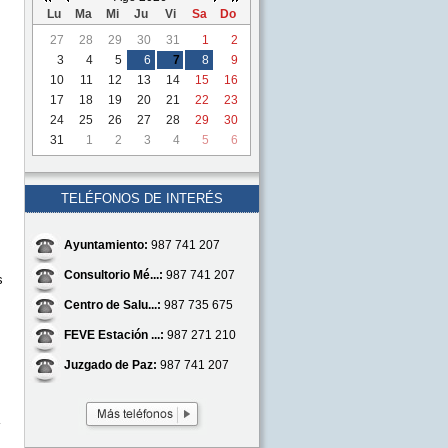
Lu
Ma
Mi
Ju
Vi
Sa
Do
27
28
29
30
31
1
2
3
4
5
6
7
8
9
10
11
12
13
14
15
16
17
18
19
20
21
22
23
24
25
26
27
28
29
30
31
1
2
3
4
5
6
TELÉFONOS DE INTERÉS
Ayuntamiento:
987 741 207
Consultorio Mé...:
987 741 207
s
Centro de Salu...:
987 735 675
FEVE Estación ...:
987 271 210
Juzgado de Paz:
987 741 207