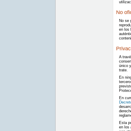
utiliza
No ofi
No se g
reprod
en los 
autént
conteni
Privac
A trav
consent
único y
trate.
En ning
tercero
previst
Protec
En cum
Decret
desarro
derecho
reglam
Esta po
en los 