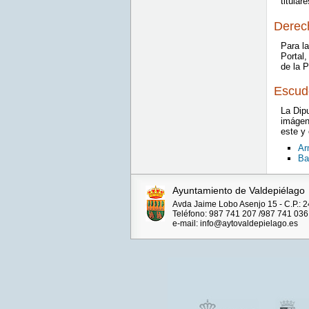
titular
Derech
Para la
Portal
de la 
Escud
La Dip
imágen
este y
Ar
Ba
Ayuntamiento de Valdepiélago
Avda Jaime Lobo Asenjo 15 - C.P.:
Teléfono: 987 741 207 /987 741 036
e-mail: info@aytovaldepielago.es