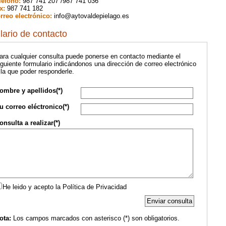
léfono:
987 741 207 /987 741 036
x:
987 741 182
rreo electrónico:
info@aytovaldepielago.es
ario de contacto
ara cualquier consulta puede ponerse en contacto mediante el
iguiente formulario indicándonos una dirección de correo electrónico
 la que poder responderle.
ombre y apellidos(*)
u correo eléctronico(*)
onsulta a realizar(*)
He leido y acepto la Política de Privacidad
ota:
Los campos marcados con asterisco (*) son obligatorios.