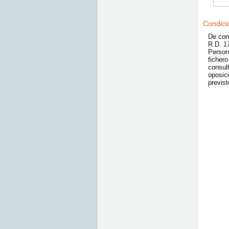
Condici
De con
R.D. 1
Persona
fichero
consult
oposici
previst