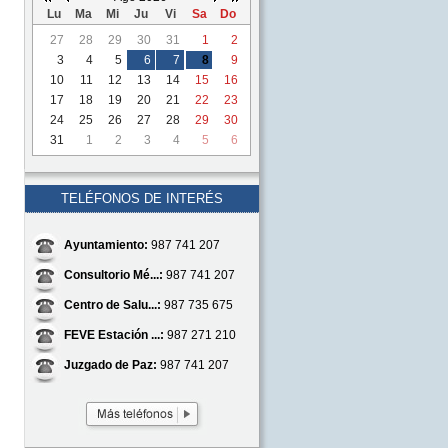
Lu
Ma
Mi
Ju
Vi
Sa
Do
27
28
29
30
31
1
2
3
4
5
6
7
8
9
10
11
12
13
14
15
16
17
18
19
20
21
22
23
24
25
26
27
28
29
30
31
1
2
3
4
5
6
TELÉFONOS DE INTERÉS
Ayuntamiento:
987 741 207
Consultorio Mé...:
987 741 207
Centro de Salu...:
987 735 675
FEVE Estación ...:
987 271 210
Juzgado de Paz:
987 741 207