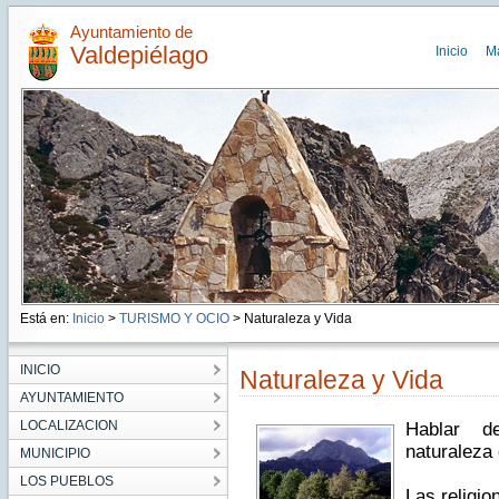
Ayuntamiento de
Valdepiélago
Inicio
M
Está en:
Inicio
>
TURISMO Y OCIO
> Naturaleza y Vida
INICIO
Naturaleza y Vida
AYUNTAMIENTO
LOCALIZACION
Hablar d
naturaleza 
MUNICIPIO
LOS PUEBLOS
Las religi