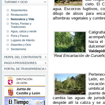
TURISMO Y OCIO
cielo. El 
agua. Escorzos fugitivos, co
Alojamientos
dibujo de alisos para enca
Restauración
alfombras vegetales y cumbre
Naturaleza y Vida
Ferias, Fiestas y
Tradiciones
Agua, caliza y verde
Caligraf
Flora y Fauna
acompaña
Lugares de Interés
hacia el
Deportes y Ocio
dulcemen
Senderismo
Valdepié
´
Real Encartación de Curueñ
PERFIL DEL CONTRATANTE
PAGO A PROVEEDORES
PORTAL DE TRANSPARENCIA
Pertenec
León, en
vocació
umbilica
puente d
cambia las aguas de jurisdi
despide allí la caliza y se 